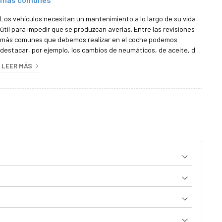
Los vehículos necesitan un mantenimiento a lo largo de su vida
útil para impedir que se produzcan averías. Entre las revisiones
más comunes que debemos realizar en el coche podemos
destacar, por ejemplo, los cambios de neumáticos, de aceite, de
luces... En ocasiones, en nuestro taller mecánico en Santiago de
LEER MÁS
Compostela, el equipo de Diésel Inyección Milladoiro nos
podemos encontrar ante una avería en la caja de cambios,
también llamada caja de velocidades. ¿Cómo saber si mi vehículo
tiene una ...