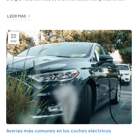
viable y de la que podemos contarle muchos detalles. ¿Por qué
pasar de gasolina a GLP? Gracias a la apuesta por la
LEER MÁS
denominada tecnología Dual Fuel se logra que los vehículos
diésel continúen siendo eficientes y rentables dentro del
panorama actual. Se trata d...
22
nov
Averías más comunes en los coches eléctricos