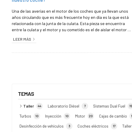
Una de las averías en el motor de los coches que ya llevan unos
años circulando que es más frecuente hoy en día es la que está
relacionada con la junta de la culata. Esta pieza se encuentra
entre la culata y el motor y su cometido es el de aislar el motor y
darle una impermeabilidad y estanqueidad a esta pieza para
LEER MÁS
evitar que agentes externos puedan afectarle o los líquidos
mezclarse. En nuestro taller en Diésel Inyección Milladoiro nos
dedicamos, entre otras cosas, a la reparación de motores y ...
TEMAS
Taller
Laboratorio Diésel
Sistemas Dual Fuel
44
7
1
Turbos
Inyección
Motor
Cajas de cambio
10
10
20
Desinfección de vehículos
Coches eléctricos
Talle
3
17