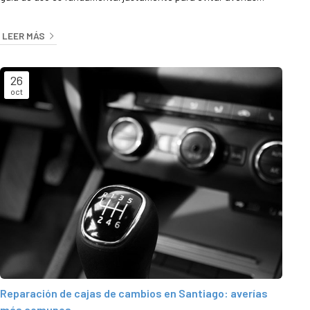
indeseadas. Desde Diésel Inyección Milladoiro en Santiago
hemos elaborado este documento pensando en todo lo que
LEER MÁS
usted necesita conocer al respecto. Qué son las cajas de
cambios y qué partes las conforman Es el elemento que permite
adaptar el motor a la...
26
oct
Reparación de cajas de cambios en Santiago: averías
más comunes