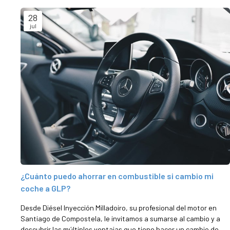
28
jul
¿Cuánto puedo ahorrar en combustible si cambio mi
coche a GLP?
Desde Diésel Inyección Milladoiro, su profesional del motor en
Santiago de Compostela, le invitamos a sumarse al cambio y a
descubrir las múltiples ventajas que tiene hacer un cambio de