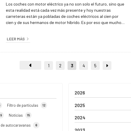
Los coches con motor eléctrico ya no son solo el futuro, sino que
esta realidad está cada vez más presente y hoy nuestras
carreteras están ya pobladas de coches eléctricos al cien por
cien y de sus hermanos de motor híbrido. Es por eso que muchos
talleres mecánicos nos hemos querido adaptar a esta nueva
realidad y en Diésel Inyección Milladoiro hemos sido
LEER MÁS
madrugadores con respecto a las nuevas tendencias en la
industria del automóvil y contamos con un completo taller
mecánico enteramente prepara...
1
2
3
4
5
2026
2025
Filtro de partículas
5
12
Noticias
19
15
2024
r de autocaravanas
6
2023