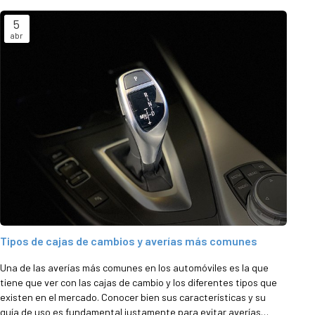
5
abr
Tipos de cajas de cambios y averías más comunes
Una de las averías más comunes en los automóviles es la que
tiene que ver con las cajas de cambio y los diferentes tipos que
existen en el mercado. Conocer bien sus características y su
guía de uso es fundamental justamente para evitar averías