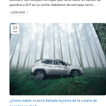
gasolina a GLP en su coche. Hablamos de ventajas tanto
medioambientales como, por supuesto, económicas, un factor
LEER MÁS
del que nadie debería olvidarse en una coyuntura de altísimos
precios de la gasolina. El ahorro que consigues al cambiar a GLP
El GLP es un combustible alternativo en el que hay depositadas
23
muchas ...
mar
¿Cómo saber si está dañada la junta de la culata de
nuestro coche?