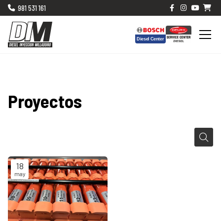
981 531 161
Proyectos
18
may