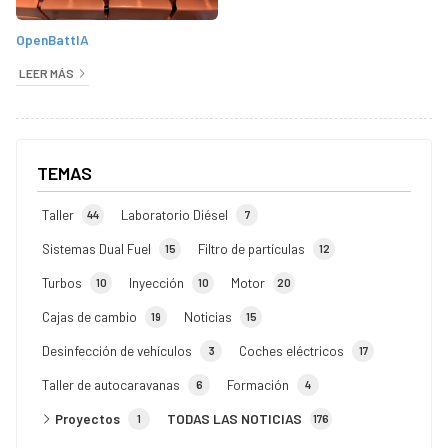
OpenBattIA
LEER MÁS
TEMAS
Taller
Laboratorio Diésel
44
7
Sistemas Dual Fuel
Filtro de partículas
15
12
Turbos
Inyección
Motor
10
10
20
Cajas de cambio
Noticias
19
15
Desinfección de vehículos
Coches eléctricos
3
17
Taller de autocaravanas
Formación
6
4
Proyectos
TODAS LAS NOTICIAS
1
176