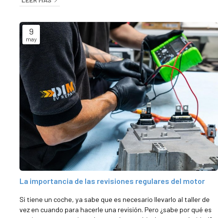
mecánico en Santiago de Compostela, le contamos en este
artículo cuáles son los siete síntomas más habituales que
indican que su motor necesita una revisión profesional. ¡Venga a
9
vernos ...
may
La importancia de las revisiones regulares del motor
Si tiene un coche, ya sabe que es necesario llevarlo al taller de
vez en cuando para hacerle una revisión. Pero ¿sabe por qué es