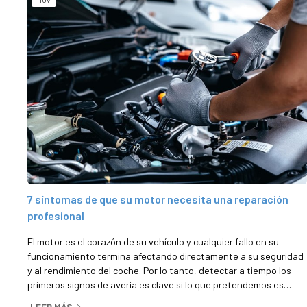
7 síntomas de que su motor necesita una reparación
profesional
El motor es el corazón de su vehículo y cualquier fallo en su
funcionamiento termina afectando directamente a su seguridad
y al rendimiento del coche. Por lo tanto, detectar a tiempo los
primeros signos de avería es clave si lo que pretendemos es
evitar daños mayores. Desde Diésel Inyección Milladoiro, su taller
LEER MÁS