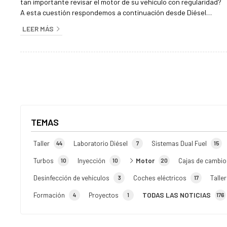
tan importante revisar el motor de su vehículo con regularidad?
A esta cuestión respondemos a continuación desde Diésel
Inyección Milladoiro, taller mecánico en Santiago de Compostela,
LEER MÁS
en un artículo donde también abordamos los beneficios de
mantener el motor en buen estado y los riesgos de descuidar su
mantenimiento. El motor es el corazón de cualquier coche El
moto...
TEMAS
Taller
Laboratorio Diésel
Sistemas Dual Fuel
44
7
15
Turbos
Inyección
Motor
Cajas de cambio
10
10
20
Desinfección de vehículos
Coches eléctricos
Talle
3
17
Formación
Proyectos
TODAS LAS NOTICIAS
4
1
176