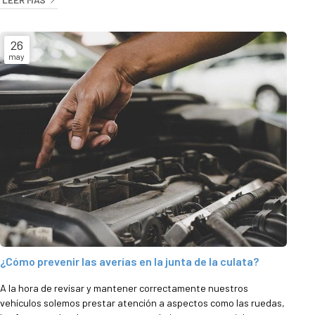
motor durante los meses de más frío del año es el
anticongelante. Este líquido, más que enfriar, protege el sistema
de refrigeración de la cor...
26
may
¿Cómo prevenir las averías en la junta de la culata?
A la hora de revisar y mantener correctamente nuestros
vehículos solemos prestar atención a aspectos como las ruedas,