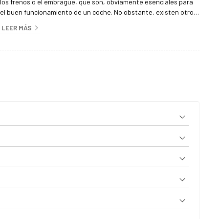
los frenos o el embrague, que son, obviamente esenciales para
el buen funcionamiento de un coche. No obstante, existen otros
elementos que pasan más desapercibidos pero también están
LEER MÁS
ahí por algo, como por ejemplo la junta de la culata. Las averías
en la junta de la culata son unas de las más habituales en
vehículos que ya llevan unos años circulando. Si quiere saber
cómo preven...