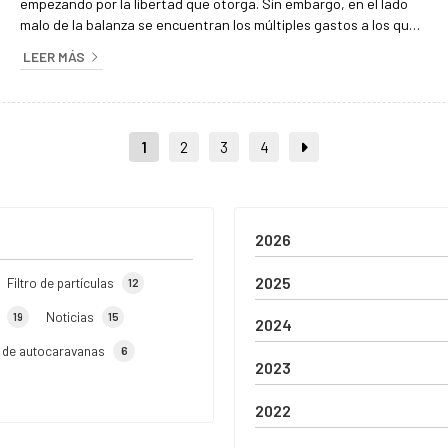
empezando por la libertad que otorga. Sin embargo, en el lado
malo de la balanza se encuentran los múltiples gastos a los que
tenemos que hacer frente a lo largo de los años, sobre todo por
LEER MÁS
culpa de averías. Cualquier automóvil es susceptible de sufrir
desperfectos, pero si conocemos cuáles son los fallos más
habituales podremos prevenirlos de mejor forma y así ahorrar
una ...
1
2
3
4
2026
2025
Filtro de partículas
12
Noticias
19
15
2024
r de autocaravanas
6
2023
2022