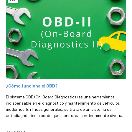
¿Cómo funciona el OBD?
El sistema OBD (On-Board Diagnostics) es una herramienta
indispensable en el diagnóstico y mantenimiento de vehículos
modernos. En líneas generales, se trata de un sistema de
autodiagnóstico a bordo que monitorea continuamente diversos
parámetros del motor y otros sistemas del vehículo. ¿Quiere
saber más? Los profesionales de Diésel Inyección Milladoiro se lo
LEER MÁS