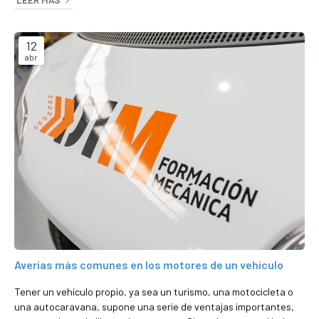
contamos todo en este nuevo artículo. ¿En qué consiste el OBD?
El corazón del sistema OBD es la Unidad de Control del Motor
(ECU), la ...
12
abr
Averías más comunes en los motores de un vehículo
Tener un vehículo propio, ya sea un turismo, una motocicleta o
una autocaravana, supone una serie de ventajas importantes,