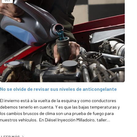
No se olvide de revisar sus niveles de anticongelante
El invierno está a la vuelta de la esquina y como conductores
debemos tenerlo en cuenta. Y es que las bajas temperaturas y
los cambios bruscos de clima son una prueba de fuego para
nuestros vehículos. En Diésel Inyección Milladoiro, taller
mecánico en Santiago, sabemos que uno de los elementos
fundamentales para garantizar un correcto funcionamiento del
LEER MÁS