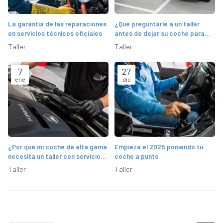
La garantía de las reparaciones
¿Qué preguntarle a un taller
en servicios técnicos oficiales
antes de dejar su coche para
una reparación mayor?
Taller
Taller
7
27
ene
dic
¿Por qué mi coche de alta gama
Empieza el 2025 poniendo tu
necesita un taller con servicio
coche a punto
técnico oficial?
Taller
Taller