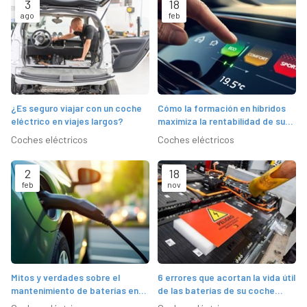
3
18
ago
feb
¿Es seguro viajar con un coche
Cómo la formación en híbridos
eléctrico en viajes largos?
maximiza la rentabilidad de su
taller
Coches eléctricos
Coches eléctricos
2
18
feb
nov
Mitos y verdades sobre el
6 errores que acortan la vida útil
mantenimiento de baterías en
de las baterías de su coche
vehículos híbridos
eléctrico