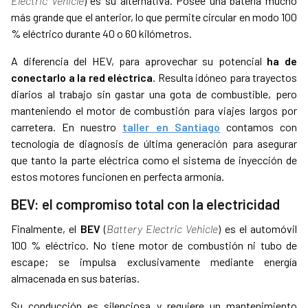
Electric Vehicle
) es su alternativa. Posee una batería mucho
más grande que el anterior, lo que permite circular en modo 100
% eléctrico durante 40 o 60 kilómetros.
A diferencia del HEV, para aprovechar su potencial
ha
de
conectarlo a la red eléctrica
. Resulta idóneo para trayectos
diarios al trabajo sin gastar una gota de combustible, pero
manteniendo el motor de combustión para viajes largos por
carretera. En nuestro
taller en Santiago
contamos con
tecnología de diagnosis de última generación para asegurar
que tanto la parte eléctrica como el sistema de inyección de
estos motores funcionen en perfecta armonía.
BEV: el compromiso total con la electricidad
Finalmente, el
BEV
(
Battery Electric Vehicle
) es el automóvil
100 % eléctrico. No tiene motor de combustión ni tubo de
escape; se impulsa exclusivamente mediante energía
almacenada en sus baterías.
Su conducción es silenciosa y requiere un mantenimiento