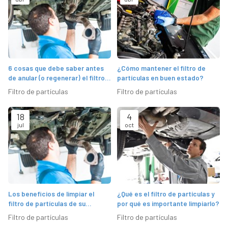
6 cosas que debe saber antes
¿Cómo mantener el filtro de
de anular (o regenerar) el filtro
partículas en buen estado?
de partículas (FAP/DPF)
Filtro de partículas
Filtro de partículas
18
4
jul
oct
Los beneficios de limpiar el
¿Qué es el filtro de partículas y
filtro de partículas de su
por qué es importante limpiarlo?
vehículo
Filtro de partículas
Filtro de partículas