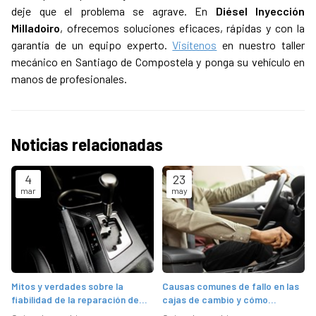
deje que el problema se agrave. En
Diésel Inyección
Milladoiro
, ofrecemos soluciones eficaces, rápidas y con la
garantía de un equipo experto.
Visítenos
en nuestro taller
mecánico en Santiago de Compostela y ponga su vehículo en
manos de profesionales.
Noticias relacionadas
4
23
mar
may
Mitos y verdades sobre la
Causas comunes de fallo en las
fiabilidad de la reparación de
cajas de cambio y cómo
caja de cambios automática
prevenirlas