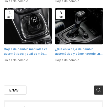
Cajas de cambio
Cajas de cambio
4
8
abr
feb
Cajas de cambio manuales vs
¿Qué es la caja de cambio
automáticas: ¿cuál es más
automática y cómo hacerle un
fiable?
buen mantenimiento?
Cajas de cambio
Cajas de cambio
TEMAS