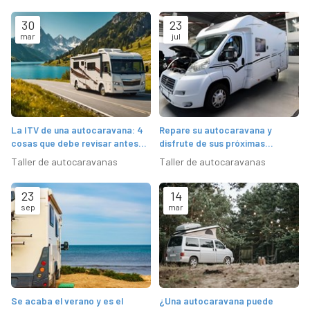
30
23
mar
jul
La ITV de una autocaravana: 4
Repare su autocaravana y
cosas que debe revisar antes
disfrute de sus próximas
de ir
vacaciones
Taller de autocaravanas
Taller de autocaravanas
23
14
sep
mar
Se acaba el verano y es el
¿Una autocaravana puede